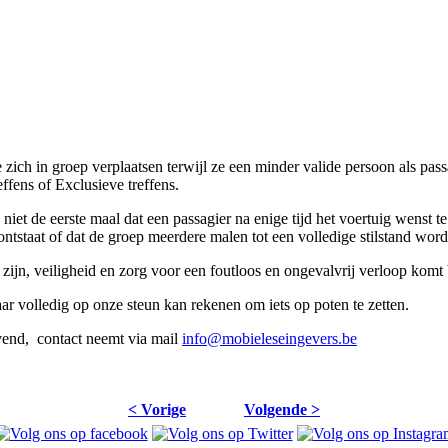
 zich in groep verplaatsen terwijl ze een minder valide persoon als pas
ffens of Exclusieve treffens.
niet de eerste maal dat een passagier na enige tijd het voertuig wenst 
ntstaat of dat de groep meerdere malen tot een volledige stilstand word
n, veiligheid en zorg voor een foutloos en ongevalvrij verloop komt bi
jaar volledig op onze steun kan rekenen om iets op poten te zetten.
jvend, contact neemt via mail
info@mobieleseingevers.be
< Vorige
Volgende >