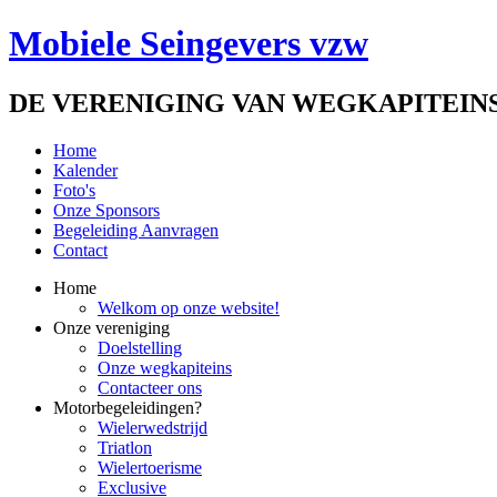
Mobiele Seingevers vzw
DE VERENIGING VAN WEGKAPITEINS
Home
Kalender
Foto's
Onze Sponsors
Begeleiding Aanvragen
Contact
Home
Welkom op onze website!
Onze vereniging
Doelstelling
Onze wegkapiteins
Contacteer ons
Motorbegeleidingen?
Wielerwedstrijd
Triatlon
Wielertoerisme
Exclusive